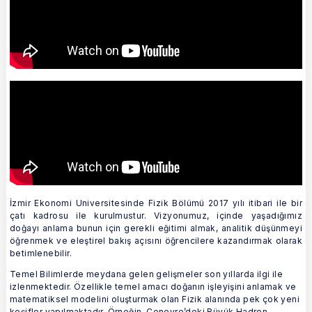
İzmir Ekonomi Universitesinde Fizik Bölümü 2017 yılı itibari ile bir
çatı kadrosu ile kurulmustur. Vizyonumuz, içinde yaşadığımız
doğayı anlama bunun için gerekli eğitimi almak, analitik düşünmeyi
öğrenmek ve eleştirel bakış açısını öğrencilere kazandırmak olarak
betimlenebilir.
Temel Bilimlerde meydana gelen gelişmeler son yıllarda ilgi ile
izlenmektedir. Özellikle temel amacı doğanın işleyişini anlamak ve
matematiksel modelini oluşturmak olan Fizik alanında pek çok yeni
keşifler yapılmaktadır. Örneğin, Cenevre’deki Büyük Hadron