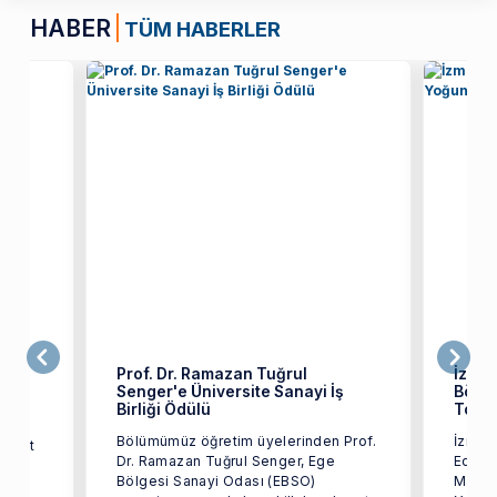
HABER
TÜM HABERLER
ret
Prof. Dr. Ramazan Tuğrul
İzmir
Senger'e Üniversite Sanayi İş
Bölüm
üzü
Birliği Ödülü
Topla
Bölümümüz öğretim üyelerinden Prof.
İzmir 
ozkurt
Dr. Ramazan Tuğrul Senger, Ege
Edebiy
Bölgesi Sanayi Odası (EBSO)
Mayıs 