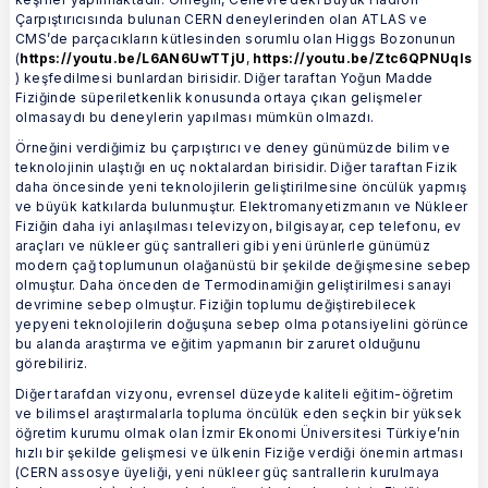
Çarpıştırıcısında bulunan CERN deneylerinden olan ATLAS ve
CMS’de parçacıkların kütlesinden sorumlu olan Higgs Bozonunun
(
https://youtu.be/L6AN6UwTTjU
,
https://youtu.be/Ztc6QPNUqls
) keşfedilmesi bunlardan birisidir. Diğer taraftan Yoğun Madde
Fiziğinde süperiletkenlik konusunda ortaya çıkan gelişmeler
olmasaydı bu deneylerin yapılması mümkün olmazdı.
Örneğini verdiğimiz bu çarpıştırıcı ve deney günümüzde bilim ve
teknolojinin ulaştığı en uç noktalardan birisidir. Diğer taraftan Fizik
daha öncesinde yeni teknolojilerin geliştirilmesine öncülük yapmış
ve büyük katkılarda bulunmuştur. Elektromanyetizmanın ve Nükleer
Fiziğin daha iyi anlaşılması televizyon, bilgisayar, cep telefonu, ev
araçları ve nükleer güç santralleri gibi yeni ürünlerle günümüz
modern çağ toplumunun olağanüstü bir şekilde değişmesine sebep
olmuştur. Daha önceden de Termodinamiğin geliştirilmesi sanayi
devrimine sebep olmuştur. Fiziğin toplumu değiştirebilecek
yepyeni teknolojilerin doğuşuna sebep olma potansiyelini görünce
bu alanda araştırma ve eğitim yapmanın bir zaruret olduğunu
görebiliriz.
Diğer tarafdan vizyonu, evrensel düzeyde kaliteli eğitim-öğretim
ve bilimsel araştırmalarla topluma öncülük eden seçkin bir yüksek
öğretim kurumu olmak olan İzmir Ekonomi Üniversitesi Türkiye’nin
hızlı bir şekilde gelişmesi ve ülkenin Fiziğe verdiği önemin artması
(CERN assosye üyeliği, yeni nükleer güç santrallerin kurulmaya