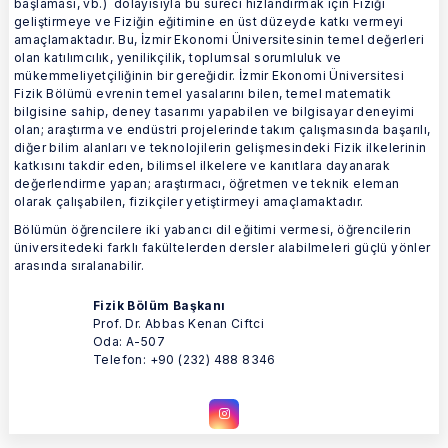
başlaması, vb.) dolayısıyla bu süreci hızlandırmak için Fiziği
geliştirmeye ve Fiziğin eğitimine en üst düzeyde katkı vermeyi
amaçlamaktadır. Bu, İzmir Ekonomi Üniversitesinin temel değerleri
olan katılımcılık, yenilikçilik, toplumsal sorumluluk ve
mükemmeliyetçiliğinin bir gereğidir. İzmir Ekonomi Üniversitesi
Fizik Bölümü evrenin temel yasalarını bilen, temel matematik
bilgisine sahip, deney tasarımı yapabilen ve bilgisayar deneyimi
olan; araştırma ve endüstri projelerinde takım çalışmasında başarılı,
diğer bilim alanları ve teknolojilerin gelişmesindeki Fizik ilkelerinin
katkısını takdir eden, bilimsel ilkelere ve kanıtlara dayanarak
değerlendirme yapan; araştırmacı, öğretmen ve teknik eleman
olarak çalışabilen, fizikçiler yetiştirmeyi amaçlamaktadır.
Bölümün öğrencilere iki yabancı dil eğitimi vermesi, öğrencilerin
üniversitedeki farklı fakültelerden dersler alabilmeleri güçlü yönler
arasında sıralanabilir.
Fizik Bölüm Başkanı
Prof. Dr. Abbas Kenan Ciftci
Oda: A-507
Telefon: +90 (232) 488 8346