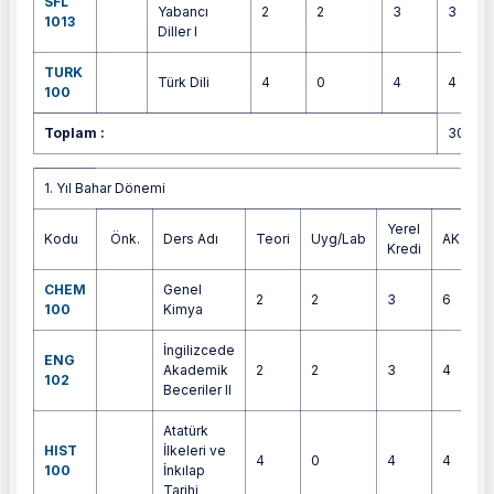
SFL
Yabancı
2
2
3
3
1013
Diller I
TURK
Türk Dili
4
0
4
4
100
Toplam :
30
1. Yıl Bahar Dönemi
1. Yıl Bahar Dönemi
Yerel
Kodu
Önk.
Ders Adı
Teori
Uyg/Lab
AKTS
Kredi
CHEM
Genel
2
2
3
6
100
Kimya
İngilizcede
ENG
Akademik
2
2
3
4
102
Beceriler II
Atatürk
HIST
İlkeleri ve
4
0
4
4
100
İnkılap
Tarihi