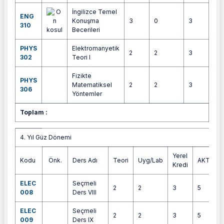
İngilizce Temel
ENG
Konuşma
3
0
3
4
310
Becerileri
PHYS
Elektromanyetik
2
2
3
6
302
Teori I
Fizikte
PHYS
Matematiksel
2
2
3
6
306
Yöntemler
Toplam :
30
4. Yıl Güz Dönemi
4. Yıl Güz Dönemi
Yerel
Kodu
Önk.
Ders Adı
Teori
Uyg/Lab
AKTS
Kredi
ELEC
Seçmeli
2
2
3
5
008
Ders VIII
ELEC
Seçmeli
2
2
3
5
009
Ders IX