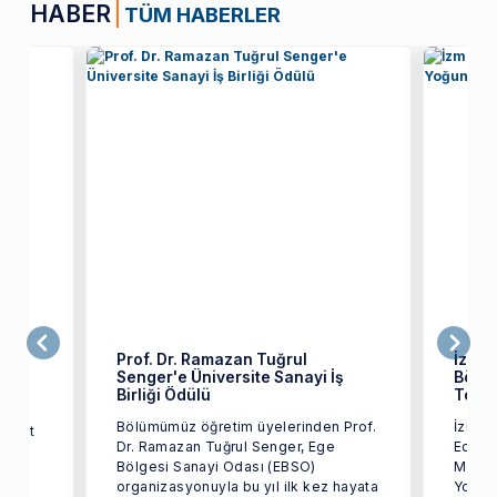
HABER
TÜM HABERLER
ret
Prof. Dr. Ramazan Tuğrul
İzmir
Senger'e Üniversite Sanayi İş
Bölüm
üzü
Birliği Ödülü
Topla
Bölümümüz öğretim üyelerinden Prof.
İzmir 
ozkurt
Dr. Ramazan Tuğrul Senger, Ege
Edebiy
Bölgesi Sanayi Odası (EBSO)
Mayıs 
organizasyonuyla bu yıl ilk kez hayata
Yoğun 