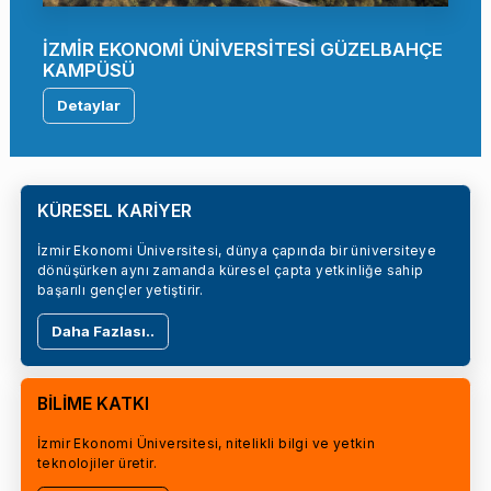
İZMİR EKONOMİ ÜNİVERSİTESİ GÜZELBAHÇE
KAMPÜSÜ
Detaylar
KÜRESEL KARİYER
İzmir Ekonomi Üniversitesi, dünya çapında bir üniversiteye
dönüşürken aynı zamanda küresel çapta yetkinliğe sahip
başarılı gençler yetiştirir.
Daha Fazlası..
BİLİME KATKI
İzmir Ekonomi Üniversitesi, nitelikli bilgi ve yetkin
teknolojiler üretir.