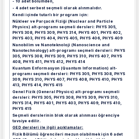
- 10 adet bölümden,
- 4 adet serbest seçmeli olarak alınmalıdır.
Kendi içinde tutarlı bir program için:
Nükleer ve Parçacık Fiziği (Nuclear and Particle
Physics) alt-programı seçmeli dersleri: PHYS 305,
PHYS 308, PHYS 309, PHYS 314, PHYS 401, PHYS 402,
PHYS 403, PHYS 404, PHYS 405, PHYS 406, PHYS 409
Nanobilim ve Nanoteknoloji (Nanoscience and
Nanotechnology) alt-programı seçmeli dersleri: PHYS
305, PHYS 308, PHYS 309, PHYS 310, PHYS 407, PHYS
408, PHYS 411, PHYS 412, PHYS 414
Kuantum Enformasyon (Quantum Information) alt-
programı seçmeli dersleri: PHYS 305, PHYS 308, PHYS
309, PHYS 310, PHYS 407, PHYS 408, PHYS 410, PHYS
413, PHYS 414, PHYS 415
Genel Fizik (General Physics) alt-programı seçmeli
dersleri: PHYS 305, PHYS 308, PHYS 309, PHYS 310,
PHYS 314, PHYS 401, PHYS 403, PHYS 409, PHYS 410,
PHYS 415
Seçmeli derslerinin blok olarak alınması öğrenciye
tavsiye edilir.
GED dersleri ile ilgili açıklamalar:
Fizik Bölümü öğrencileri mezun olabilmek için 6 adet