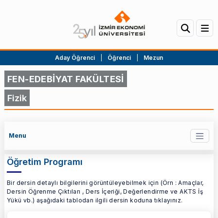
Aday Öğrenci
|
Öğrenci
|
Mezun
FEN-EDEBİYAT FAKÜLTESİ
Fizik
Menu
Öğretim Programı
Bir dersin detaylı bilgilerini görüntüleyebilmek için (Örn : Amaçlar,
Dersin Öğrenme Çıktıları , Ders İçeriği, Değerlendirme ve AKTS İş
Yükü vb.) aşağıdaki tablodan ilgili dersin koduna tıklayınız.