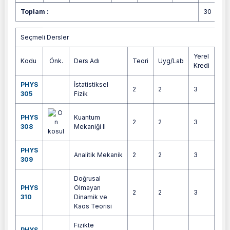
Toplam :
30
Seçmeli Dersler
Seçmeli Dersler
Yerel
Kodu
Önk.
Ders Adı
Teori
Uyg/Lab
AK
Kredi
PHYS
İstatistiksel
2
2
3
5
305
Fizik
PHYS
Kuantum
2
2
3
5
308
Mekaniği II
PHYS
Analitik Mekanik
2
2
3
5
309
Doğrusal
PHYS
Olmayan
2
2
3
5
310
Dinamik ve
Kaos Teorisi
Fizikte
PHYS