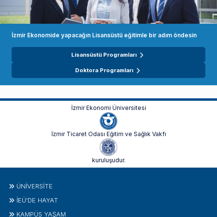
İzmir Ekonomide yapacağın Lisansüstü eğitimle bir adım öndesin
Lisansüstü Programları
Doktora Programları
İzmir Ekonomi Üniversitesi
İzmir Ticaret Odası Eğitim ve Sağlık Vakfı
kuruluşudur.
ÜNIVERSITE
İEÜ'DE HAYAT
KAMPÜS YAŞAM