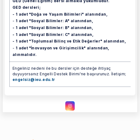
GED (Genel Eğitim) dersi almakla yükümlüdür.
GED dersleri;
- 1 adet "Doğa ve Yaşam Bilimleri" alanından,
-
1 adet "Sosyal Bilimler: A" alanından,
- 1 adet "Sosyal Bilimler: B" alanından,
- 1 adet "Sosyal Bilimler: C" alanından,
- 1 adet "Toplumsal Bilinç ve Etik Değerler" alanından,
-
1 adet "İnovasyon ve Girişimcilik" alanından,
alınmalıdır.
Engeliniz nedeni ile bu dersler için desteğe ihtiyaç
duyuyorsanız Engelli Destek Birimi'ne başvurunuz. İletişim;
engelsiz@ieu.edu.tr