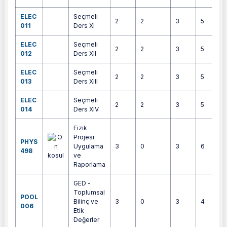
ELEC
Seçmeli
2
2
3
5
011
Ders XI
ELEC
Seçmeli
2
2
3
5
012
Ders XII
ELEC
Seçmeli
2
2
3
5
013
Ders XIII
ELEC
Seçmeli
2
2
3
5
014
Ders XIV
Fizik
Projesi:
PHYS
Uygulama
3
0
3
6
498
ve
Raporlama
GED -
Toplumsal
POOL
Bilinç ve
3
0
3
4
006
Etik
Değerler