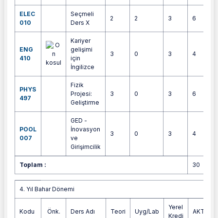
ELEC
Seçmeli
2
2
3
6
010
Ders X
Kariyer
ENG
gelişimi
3
0
3
4
410
için
İngilizce
Fizik
PHYS
Projesi:
3
0
3
6
497
Geliştirme
GED -
POOL
İnovasyon
3
0
3
4
007
ve
Girişimcilik
Toplam :
30
4. Yıl Bahar Dönemi
4. Yıl Bahar Dönemi
Yerel
Kodu
Önk.
Ders Adı
Teori
Uyg/Lab
AKTS
Kredi