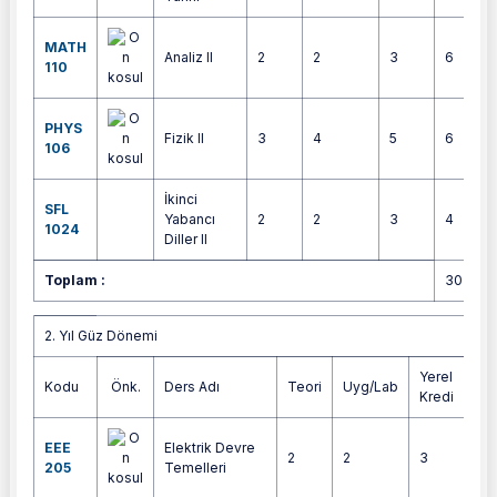
MATH
Analiz II
2
2
3
6
110
PHYS
Fizik II
3
4
5
6
106
İkinci
SFL
Yabancı
2
2
3
4
1024
Diller II
Toplam :
30
2. Yıl Güz Dönemi
2. Yıl Güz Dönemi
Yerel
Kodu
Önk.
Ders Adı
Teori
Uyg/Lab
AK
Kredi
EEE
Elektrik Devre
2
2
3
5
205
Temelleri