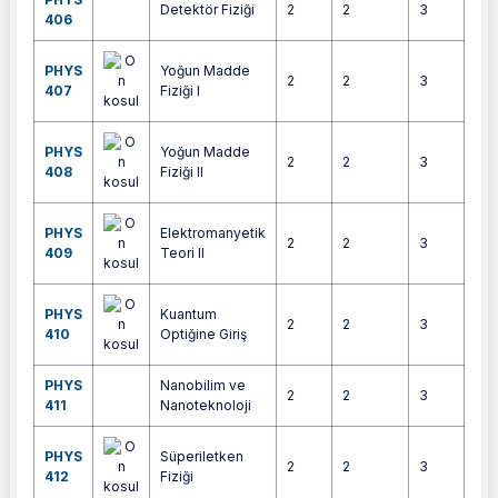
Detektör Fiziği
2
2
3
5
406
PHYS
Yoğun Madde
2
2
3
5
407
Fiziği I
PHYS
Yoğun Madde
2
2
3
5
408
Fiziği II
PHYS
Elektromanyetik
2
2
3
5
409
Teori II
PHYS
Kuantum
2
2
3
5
410
Optiğine Giriş
PHYS
Nanobilim ve
2
2
3
5
411
Nanoteknoloji
PHYS
Süperiletken
2
2
3
5
412
Fiziği