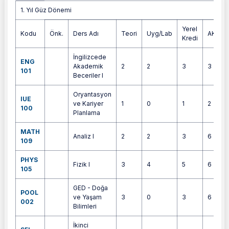
1. Yıl Güz Dönemi
1. Yıl Güz Dönemi
Yerel
Kodu
Önk.
Ders Adı
Teori
Uyg/Lab
AKTS
Kredi
İngilizcede
ENG
Akademik
2
2
3
3
101
Beceriler I
Oryantasyon
IUE
ve Kariyer
1
0
1
2
100
Planlama
MATH
Analiz I
2
2
3
6
109
PHYS
Fizik I
3
4
5
6
105
GED - Doğa
POOL
ve Yaşam
3
0
3
6
002
Bilimleri
İkinci