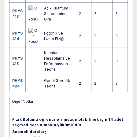
Açık Kuantum
PHYS
Sistemlerine
2
2
3
5
413
Giriş
PHYS
Fotonik ve
2
2
3
5
414
Lazer Fiziği
Kuantum
PHYS
Hesaplama ve
2
2
3
5
415
Enformasyon
Teorisi
PHYS
Genel Görelilik
2
2
3
5
424
Teorisi
Diğer Notlar
Diğer Notlar
Fizik Bölümü öğrencileri mezun olabilmek için 14 adet
seçmeli ders almakla yükümlüdür.
Seçmeli dersler;