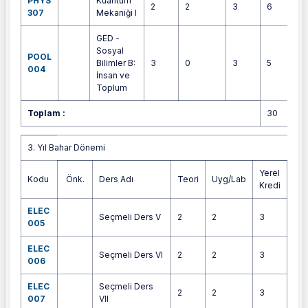
PHYS
Kuantum
2
2
3
6
307
Mekaniği I
GED -
Sosyal
POOL
Bilimler B:
3
0
3
5
004
İnsan ve
Toplum
Toplam :
30
3. Yıl Bahar Dönemi
3. Yıl Bahar Dönemi
Yerel
Kodu
Önk.
Ders Adı
Teori
Uyg/Lab
AK
Kredi
ELEC
Seçmeli Ders V
2
2
3
5
005
ELEC
Seçmeli Ders VI
2
2
3
5
006
ELEC
Seçmeli Ders
2
2
3
4
007
VII