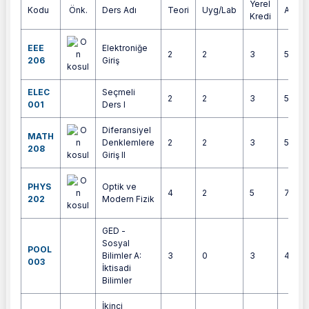
Yerel
Kodu
Önk.
Ders Adı
Teori
Uyg/Lab
AKTS
Kredi
EEE
Elektroniğe
2
2
3
5
206
Giriş
ELEC
Seçmeli
2
2
3
5
001
Ders I
Diferansiyel
MATH
Denklemlere
2
2
3
5
208
Giriş II
PHYS
Optik ve
4
2
5
7
202
Modern Fizik
GED -
Sosyal
POOL
Bilimler A:
3
0
3
4
003
İktisadi
Bilimler
İkinci