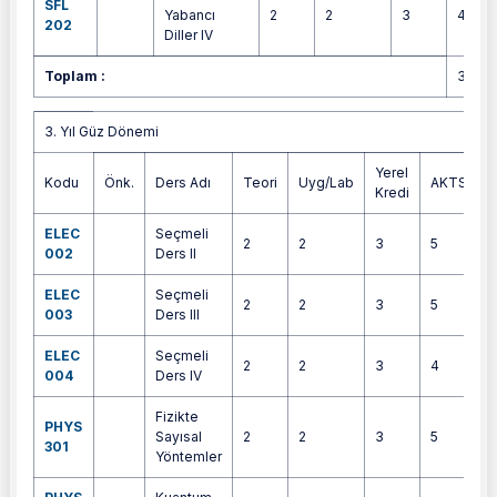
SFL
Yabancı
2
2
3
4
202
Diller IV
Toplam :
30
3. Yıl Güz Dönemi
3. Yıl Güz Dönemi
Yerel
Kodu
Önk.
Ders Adı
Teori
Uyg/Lab
AKTS
Kredi
ELEC
Seçmeli
2
2
3
5
002
Ders II
ELEC
Seçmeli
2
2
3
5
003
Ders III
ELEC
Seçmeli
2
2
3
4
004
Ders IV
Fizikte
PHYS
Sayısal
2
2
3
5
301
Yöntemler