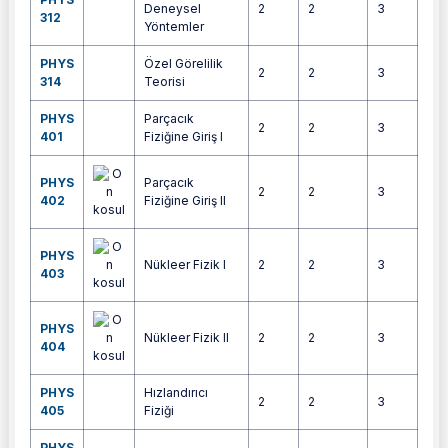
Deneysel
2
2
3
5
312
Yöntemler
PHYS
Özel Görelilik
2
2
3
5
314
Teorisi
PHYS
Parçacık
2
2
3
5
401
Fiziğine Giriş I
PHYS
Parçacık
2
2
3
5
402
Fiziğine Giriş II
PHYS
Nükleer Fizik I
2
2
3
5
403
PHYS
Nükleer Fizik II
2
2
3
5
404
PHYS
Hızlandırıcı
2
2
3
5
405
Fiziği
PHYS