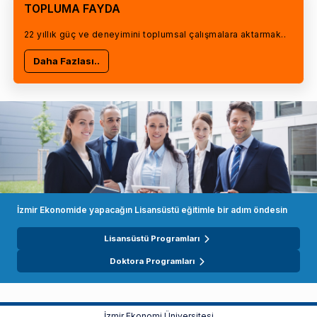
TOPLUMA FAYDA
22 yıllık güç ve deneyimini toplumsal çalışmalara aktarmak..
Daha Fazlası..
İzmir Ekonomide yapacağın Lisansüstü eğitimle bir adım öndesin
Lisansüstü Programları
Doktora Programları
İzmir Ekonomi Üniversitesi