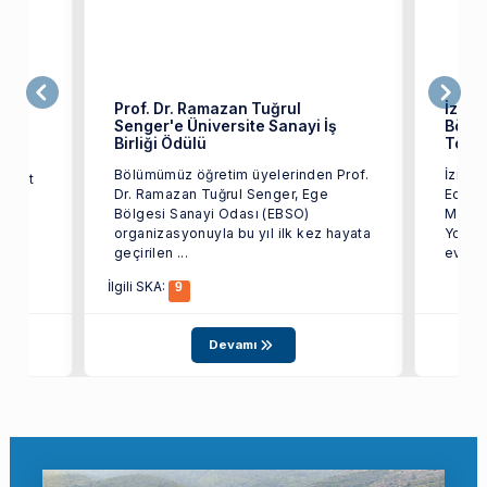
ret
Prof. Dr. Ramazan Tuğrul
İzmir
Senger'e Üniversite Sanayi İş
Bölüm
üzü
Birliği Ödülü
Topla
Bölümümüz öğretim üyelerinden Prof.
İzmir 
ozkurt
Dr. Ramazan Tuğrul Senger, Ege
Edebiy
Bölgesi Sanayi Odası (EBSO)
Mayıs 
organizasyonuyla bu yıl ilk kez hayata
Yoğun 
geçirilen ...
ev sahi
İlgili SKA:
9
Devamı