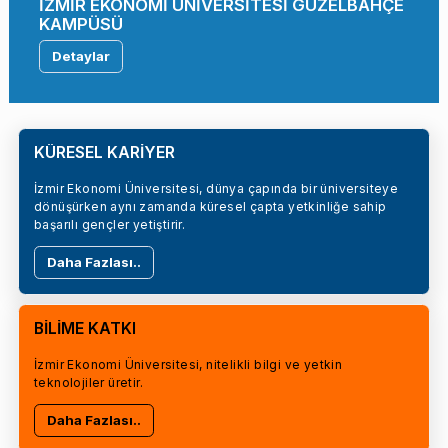
İZMİR EKONOMİ ÜNİVERSİTESİ GÜZELBAHÇE
KAMPÜSÜ
Detaylar
KÜRESEL KARİYER
İzmir Ekonomi Üniversitesi, dünya çapında bir üniversiteye
dönüşürken aynı zamanda küresel çapta yetkinliğe sahip
başarılı gençler yetiştirir.
Daha Fazlası..
BİLİME KATKI
İzmir Ekonomi Üniversitesi, nitelikli bilgi ve yetkin
teknolojiler üretir.
Daha Fazlası..