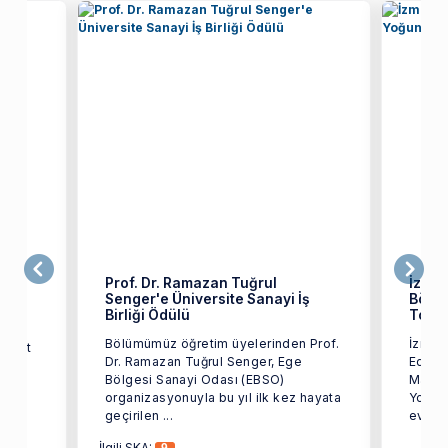
ret
Prof. Dr. Ramazan Tuğrul
İzmir
Senger'e Üniversite Sanayi İş
Bölüm
üzü
Birliği Ödülü
Topla
Bölümümüz öğretim üyelerinden Prof.
İzmir 
ozkurt
Dr. Ramazan Tuğrul Senger, Ege
Edebiy
Bölgesi Sanayi Odası (EBSO)
Mayıs 
organizasyonuyla bu yıl ilk kez hayata
Yoğun 
geçirilen ...
ev sahi
İlgili SKA: