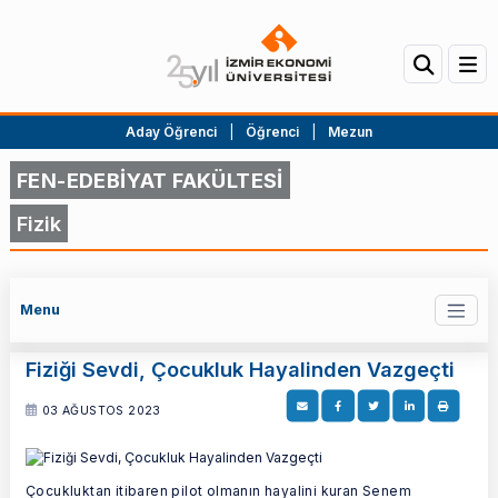
Aday Öğrenci
|
Öğrenci
|
Mezun
FEN-EDEBİYAT FAKÜLTESİ
Fizik
Menu
Fiziği Sevdi, Çocukluk Hayalinden Vazgeçti
03 AĞUSTOS 2023
Çocukluktan itibaren pilot olmanın hayalini kuran Senem