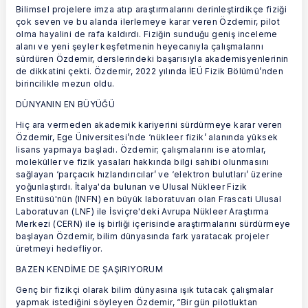
Bilimsel projelere imza atıp araştırmalarını derinleştirdikçe fiziği
çok seven ve bu alanda ilerlemeye karar veren Özdemir, pilot
olma hayalini de rafa kaldırdı. Fiziğin sunduğu geniş inceleme
alanı ve yeni şeyler keşfetmenin heyecanıyla çalışmalarını
sürdüren Özdemir, derslerindeki başarısıyla akademisyenlerinin
de dikkatini çekti. Özdemir, 2022 yılında İEÜ Fizik Bölümü’nden
birincilikle mezun oldu.
DÜNYANIN EN BÜYÜĞÜ
Hiç ara vermeden akademik kariyerini sürdürmeye karar veren
Özdemir, Ege Üniversitesi’nde ‘nükleer fizik’ alanında yüksek
lisans yapmaya başladı. Özdemir; çalışmalarını ise atomlar,
moleküller ve fizik yasaları hakkında bilgi sahibi olunmasını
sağlayan ‘parçacık hızlandırıcılar’ ve ‘elektron bulutları’ üzerine
yoğunlaştırdı. İtalya'da bulunan ve Ulusal Nükleer Fizik
Enstitüsü'nün (INFN) en büyük laboratuvarı olan Frascati Ulusal
Laboratuvarı (LNF) ile İsviçre'deki Avrupa Nükleer Araştırma
Merkezi (CERN) ile iş birliği içerisinde araştırmalarını sürdürmeye
başlayan Özdemir, bilim dünyasında fark yaratacak projeler
üretmeyi hedefliyor.
BAZEN KENDİME DE ŞAŞIRIYORUM
Genç bir fizikçi olarak bilim dünyasına ışık tutacak çalışmalar
yapmak istediğini söyleyen Özdemir, “Bir gün pilotluktan