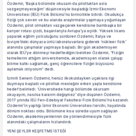
Özdemir, ‘Başka bölümde okusam da pilotluktan asla
vazgeçmeyeceğim’ düşüncesiyle başladığı İzmir Ekonomi
Üniversitesi (İEÜ) Fizik Bölümü’nü birincilikle bitirdi. Okudukça
fiziği çok seven ve bu alanda araştırmalar yapmaya yoğunlaşan
Özdemir, pilot olmaktan vazgeçerek kendisine bambaşka bir
kariyer rotası çizdi, başarılarıyla Avrupa’ya açıldı. Yüksek lisans
yaparak eğitim yolculuğunu sürdüren Özdemir, İtalya ve
İsviçre’deki dünyaca ünlü laboratuvarlara giderek ‘nükleer fizik’
alanında çalışmalar yapmaya başladı. Bir gün akademisyen
olarak İEÜ’ye dönmeyi hedeflediğini belirten Özdemir, “Fiziğin
temellerini attığım üniversitemde, akademisyen olarak çalışıp
bilime katkı sağlamak, genç öğrencilere fiziğin büyüsünü
aşılamak istiyorum” dedi.
İzmirli Senem Özdemir, henüz ilkokuldayken uçaklara ilgi
duymaya başladı ve pilotluk mesleğini erken yaşta kendisine
hedef belirledi. ‘Üniversitede hangi bölümde okursam
okuyayım, nasılsa kararım değişmez’ diye düşünen Özdemir,
2017 yılında İEÜ Fen-Edebiyat Fakültesi Fizik Bölümü’nü kazandı.
Özdemir’in yaptığı İzmir Ekonomi Üniversitesi tercihi, hayatında
dönüm noktası oldu. Bölümüne kısa sürede uyum sağlayan
Özdemir, akademisyenlerinin de yönlendirmesiyle fizik
alanındaki çalışmalarını hızlandırdı.
YENİ ŞEYLER KEŞFETME İSTEĞİ