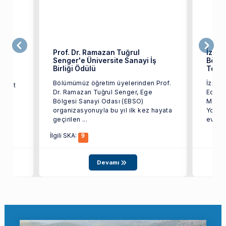
ret
Prof. Dr. Ramazan Tuğrul
İzmir
Senger'e Üniversite Sanayi İş
Bölüm
üzü
Birliği Ödülü
Topla
Bölümümüz öğretim üyelerinden Prof.
İzmir 
ozkurt
Dr. Ramazan Tuğrul Senger, Ege
Edebiy
Bölgesi Sanayi Odası (EBSO)
Mayıs 
organizasyonuyla bu yıl ilk kez hayata
Yoğun 
geçirilen ...
ev sahi
İlgili SKA:
9
Devamı