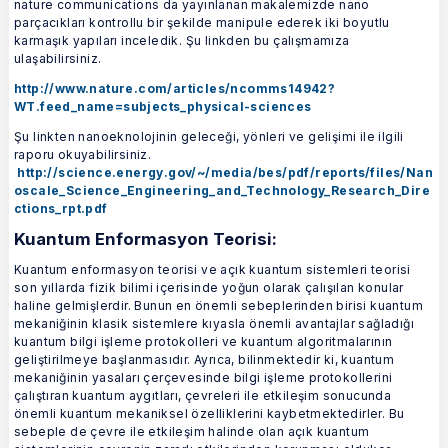
nature communications da yayınlanan makalemizde nano
parçacıkları kontrollu bir şekilde manipule ederek iki boyutlu
karmaşık yapıları inceledik. Şu linkden bu çalışmamıza
ulaşabilirsiniz.
http://www.nature.com/articles/ncomms14942?
WT.feed_name=subjects_physical-sciences
Şu linkten nanoeknolojinin geleceği, yönleri ve gelişimi ile ilgili
raporu okuyabilirsiniz.
http://science.energy.gov/~/media/bes/pdf/reports/files/Nan
oscale_Science_Engineering_and_Technology_Research_Dire
ctions_rpt.pdf
Kuantum Enformasyon Teorisi:
Kuantum enformasyon teorisi ve açık kuantum sistemleri teorisi
son yıllarda fizik bilimi içerisinde yoğun olarak çalışılan konular
haline gelmişlerdir. Bunun en önemli sebeplerinden birisi kuantum
mekaniğinin klasik sistemlere kıyasla önemli avantajlar sağladığı
kuantum bilgi işleme protokolleri ve kuantum algoritmalarının
geliştirilmeye başlanmasıdır. Ayrıca, bilinmektedir ki, kuantum
mekaniğinin yasaları çerçevesinde bilgi işleme protokollerini
çalıştıran kuantum aygıtları, çevreleri ile etkileşim sonucunda
önemli kuantum mekaniksel özelliklerini kaybetmektedirler. Bu
sebeple de çevre ile etkileşim halinde olan açık kuantum