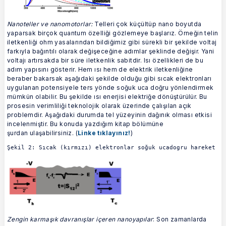
Nanoteller ve nanomotorlar:
Telleri çok küçültüp nano boyutda
yaparsak birçok quantum özelliği gözlemeye başlarız. Örneğin telin
iletkenliği ohm yasalarından bildiğimiz gibi sürekli bir şekilde voltaj
farkıyla bağıntılı olarak değişeceğine adımlar şeklinde değişir. Yani
voltajı artırsakda bir süre iletkenlik sabitdir. Isı özellikleri de bu
adım yapısını gösterir. Hem ısı hem de elektrik iletkenliğine
beraber bakarsak aşağıdaki şekilde olduğu gibi sıcak elektronları
uygulanan potensiyele ters yönde soğuk uca doğru yönlendirmek
mümkün olabilir. Bu şekilde ısı enerjisi elektriğe dönüştürülür. Bu
prosesin verimliliği teknolojik olarak üzerinde çalışılan açık
problemdir. Aşağıdaki durumda tel yüzeyinin dağınık olması etkisi
incelenmiştir. Bu konuda yazdığım kitap bölümüne
şurdan ulaşabilirsiniz. (
Linke tıklayınız!
)
Şekil 2: Sıcak (kırmızı) elektronlar soğuk ucadogru hareket ed
Zengin karmaşık davranışlar içeren nanoyapılar
: Son zamanlarda