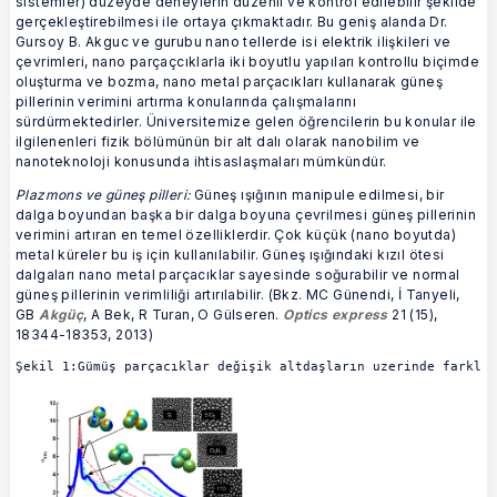
sistemler) düzeyde deneylerin düzenli ve kontrol edilebilir şekilde
gerçekleştirebilmesi ile ortaya çıkmaktadır. Bu geniş alanda Dr.
Gursoy B. Akguc ve gurubu nano tellerde isi elektrik ilişkileri ve
çevrimleri, nano parçaçcıklarla iki boyutlu yapıları kontrollu biçimde
oluşturma ve bozma, nano metal parçacıkları kullanarak güneş
pillerinin verimini artırma konularında çalışmalarını
sürdürmektedirler. Üniversitemize gelen öğrencilerin bu konular ile
ilgilenenleri fizik bölümünün bir alt dalı olarak nanobilim ve
nanoteknoloji konusunda ihtisaslaşmaları mümkündür.
Plazmons ve güneş pilleri:
Güneş ışığının manipule edilmesi, bir
dalga boyundan başka bir dalga boyuna çevrilmesi güneş pillerinin
verimini artıran en temel özelliklerdir. Çok küçük (nano boyutda)
metal küreler bu iş için kullanılabilir. Güneş ışığındaki kızıl ötesi
dalgaları nano metal parçacıklar sayesinde soğurabilir ve normal
güneş pillerinin verimliliği artırılabilir. (Bkz.
MC Günendi, İ Tanyeli,
GB
Akgüç
, A Bek, R Turan, O Gülseren.
Optics express
21 (15),
18344-18353, 2013)
Şekil 1:Gümüş parçacıklar değişik altdaşların uzerinde farklı 