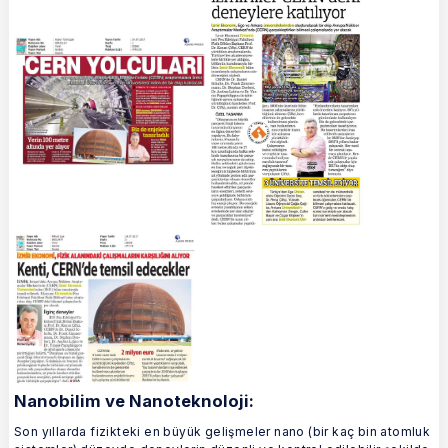
Nanobilim ve Nanoteknoloji:
Son yıllarda fizikteki en büyük gelişmeler nano (bir kaç bin atomluk