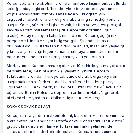
Kolcu, deprem felaketinin ardından binlerce kişinin enkaz altında
kaldığı Hatay’a giderek ‘bisikletiyle’ afetzedelerin yardımına
koştu. Arkasındaki römork sayesinde 50 kilogram yük
taşıyabilen elektrikli bisikletiyle arabaların giremediği yerlere
ulaşan Kolcu, yüzlerce kişiye erzak, battaniye ve giysi gibi çok
sayıda yardım malzemesi taşıdı. Depremin dördüncü günü
ulaştığı Hatay’da 5 gün kalıp İzmir’e dönen Kolcu, geçtiğimiz
perşembe ikinci kez aynı bölgeye gitti. Şu anda Hatay’da
bulunan Kolcu, “Burada tanık olduğum acıları, insanların yaşadığı
yıkım ve çaresizliği hiçbir zaman unutmayacağım. Umarım bir
daha böylesine acı bir afeti yaşamayız” diye konuştu.
Merkez üssü Kahramanmaraş olan ve 10 şehirde yıkıma yol açan
depremlerde, 44 bini aşkın kişi yaşamını yitirdi. Deprem
felaketinin ardından Türkiye tek yürek olarak bölgeye yardım
ulaştırmak için seferber oldu. Uzun süredir bisiklet sporuyla
ilgilenen, İEÜ Fen-Edebiyat Fakültesi Fizik Bölümü 4’üncü sınıf
öğrencisi Berfin Kolcu da depremin ardından Hatay’a giderek
afetzedelere yardım edebilmek için harekete geçti.
SOKAK SOKAK DOLAŞTI
Kolcu, yanına yardım malzemelerini, bisikletini ve römorkunu da
alarak otobüsle İzmir’den Hatay’a geçti. Kendilerini ‘BisiDestek’
grubu olarak adlandırılan ve Türkiye’nin farklı şehirlerinden
Hatay’a gelen bisikletli ekiple buluşan Kolcu, kendi yanında