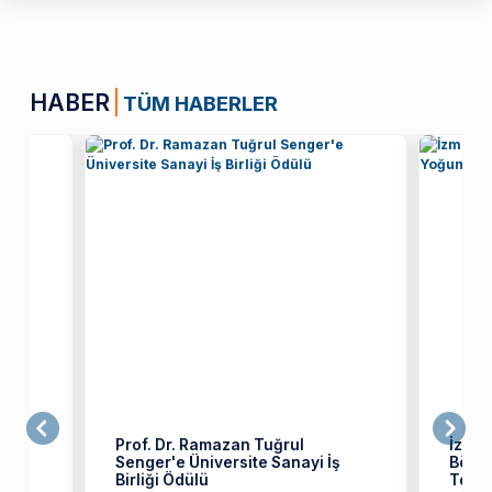
HABER
TÜM HABERLER
ret
Prof. Dr. Ramazan Tuğrul
İzmir
Senger'e Üniversite Sanayi İş
Bölüm
üzü
Birliği Ödülü
Topla