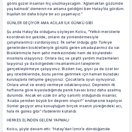
gönlü güzel insanları hiç unutmayacağım. ‘Ağlamaktan gözümde
yaş kalmadı’ demenin ne anlama geldiğini ben Hatay’da gördüm.
İnşallah bir daha böyle bir acı yaşamayız.”
GÜNLER GEÇİYOR AMA ACILAR İLK GÜNKÜ GİBİ
Şu anda Hatay’da olduğunu söyleyen Kolcu, “Yetkili mercilerle
koordineli bir şekilde, onların da yönlendirmesiyle
çalışmalarımızı sürdürüyoruz. İlk sefer olduğu gibi Türkiye
genelinden bisikletleriyle gönüllü gelen arkadaşlarımız da var.
Bisikletimizle hem şehir merkezindeki hem de köylerdeki
insanlara ulaşıyoruz. Onlara ilaç ve çeşitli yardım malzemeleri
taşıyoruz ya da bölgedeki insanlarımızın taleplerini
gerçekleştirmeye çalışıyoruz. Bizden ilaç, giysi ya da özel bir
şey istediklerinde, bunu yerine getirmek için hemen buradaki
kuruluşlarla iletişime geçiyoruz. Çocuklarla oyun oynuyoruz.
Onlara umut ve enerji vermeye odaklanıyoruz. Depremin ilk
haftasına göre kıyasladığımda panik havası biraz daha azalmış
durumda. Ancak en uzak bir artçı sarsıntı olduğunda insanlar,
‘Acaba yeniden büyük bir deprem oluyor?’ endişesine kapılıyor.
Günler geçiyor ama konuştuğum birçok insanın yüreğindeki acı,
hala ilk günkü gibi” ifadelerini kullandı.
HERKES ELİNDEN GELENİ YAPMALI
Kolcu, şöyle devam etti: “Hatay’dan İzmir’e döndüğümde