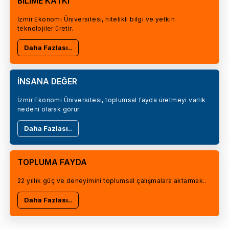
BİLİME KATKI
İzmir Ekonomi Üniversitesi, nitelikli bilgi ve yetkin
teknolojiler üretir.
Daha Fazlası..
İNSANA DEĞER
İzmir Ekonomi Üniversitesi, toplumsal fayda üretmeyi varlık
nedeni olarak görür.
Daha Fazlası..
TOPLUMA FAYDA
22 yıllık güç ve deneyimini toplumsal çalışmalara aktarmak..
Daha Fazlası..