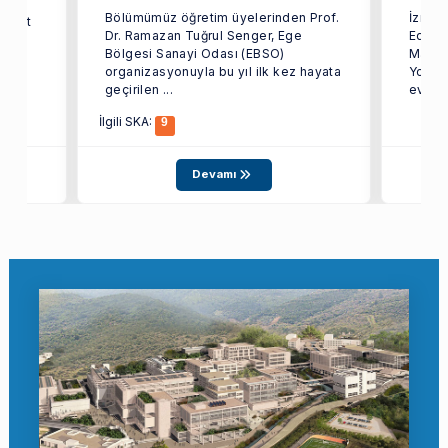
Bölümümüz öğretim üyelerinden Prof.
İzmir 
ozkurt
Dr. Ramazan Tuğrul Senger, Ege
Edebiy
Bölgesi Sanayi Odası (EBSO)
Mayıs 
organizasyonuyla bu yıl ilk kez hayata
Yoğun 
geçirilen ...
ev sahi
İlgili SKA:
9
Devamı