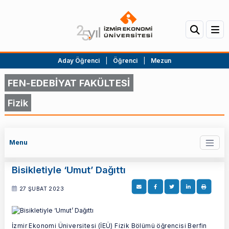
Aday Öğrenci
|
Öğrenci
|
Mezun
FEN-EDEBİYAT FAKÜLTESİ
Fizik
Menu
Bisikletiyle ‘Umut’ Dağıttı
27 ŞUBAT 2023
İzmir Ekonomi Üniversitesi (İEÜ) Fizik Bölümü öğrencisi Berfin