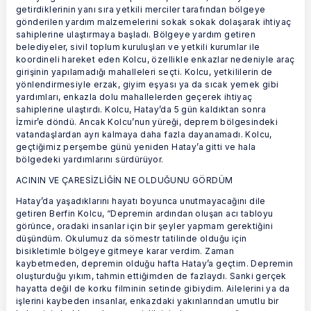
getirdiklerinin yanı sıra yetkili merciler tarafından bölgeye
gönderilen yardım malzemelerini sokak sokak dolaşarak ihtiyaç
sahiplerine ulaştırmaya başladı. Bölgeye yardım getiren
belediyeler, sivil toplum kuruluşları ve yetkili kurumlar ile
koordineli hareket eden Kolcu, özellikle enkazlar nedeniyle araç
girişinin yapılamadığı mahalleleri seçti. Kolcu, yetkililerin de
yönlendirmesiyle erzak, giyim eşyası ya da sıcak yemek gibi
yardımları, enkazla dolu mahallelerden geçerek ihtiyaç
sahiplerine ulaştırdı. Kolcu, Hatay’da 5 gün kaldıktan sonra
İzmir’e döndü. Ancak Kolcu’nun yüreği, deprem bölgesindeki
vatandaşlardan ayrı kalmaya daha fazla dayanamadı. Kolcu,
geçtiğimiz perşembe günü yeniden Hatay’a gitti ve hala
bölgedeki yardımlarını sürdürüyor.
ACININ VE ÇARESİZLİĞİN NE OLDUĞUNU GÖRDÜM
Hatay’da yaşadıklarını hayatı boyunca unutmayacağını dile
getiren Berfin Kolcu, “Depremin ardından oluşan acı tabloyu
görünce, oradaki insanlar için bir şeyler yapmam gerektiğini
düşündüm. Okulumuz da sömestr tatilinde olduğu için
bisikletimle bölgeye gitmeye karar verdim. Zaman
kaybetmeden, depremin olduğu hafta Hatay’a geçtim. Depremin
oluşturduğu yıkım, tahmin ettiğimden de fazlaydı. Sanki gerçek
hayatta değil de korku filminin setinde gibiydim. Ailelerini ya da
işlerini kaybeden insanlar, enkazdaki yakınlarından umutlu bir