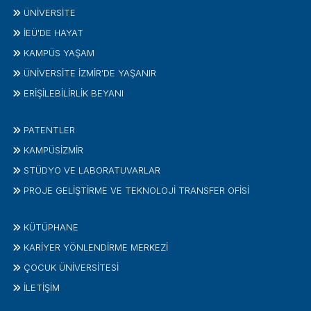
ÜNIVERSITE
İEÜ'DE HAYAT
KAMPÜS YAŞAM
ÜNİVERSİTE İZMİR'DE YAŞANIR
ERİŞİLEBİLİRLİK BEYANI
PATENTLER
KAMPÜSİZMIR
STÜDYO VE LABORATUVARLAR
PROJE GELIŞTIRME VE TEKNOLOJI TRANSFER OFISI
KÜTÜPHANE
KARİYER YÖNLENDİRME MERKEZİ
ÇOCUK ÜNIVERSITESI
İLETIŞIM