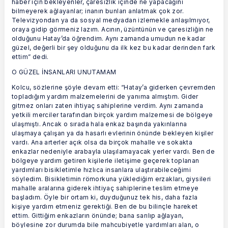
haber için bekleyenler, çaresizlik içinde ne yapacağını
bilmeyerek ağlayanlar; inanın bunları anlatmak çok zor.
Televizyondan ya da sosyal medyadan izlemekle anlaşılmıyor,
oraya gidip görmeniz lazım. Acının, üzüntünün ve çaresizliğin ne
olduğunu Hatay’da öğrendim. Aynı zamanda umudun ne kadar
güzel, değerli bir şey olduğunu da ilk kez bu kadar derinden fark
ettim” dedi.
O GÜZEL İNSANLARI UNUTAMAM
Kolcu, sözlerine şöyle devam etti: “Hatay’a giderken çevremden
topladığım yardım malzemelerini de yanıma almıştım. Gider
gitmez onları zaten ihtiyaç sahiplerine verdim. Aynı zamanda
yetkili merciler tarafından birçok yardım malzemesi de bölgeye
ulaşmıştı. Ancak o sırada hala enkaz başında yakınlarına
ulaşmaya çalışan ya da hasarlı evlerinin önünde bekleyen kişiler
vardı. Ana arterler açık olsa da birçok mahalle ve sokakta
enkazlar nedeniyle arabayla ulaşılamayacak yerler vardı. Ben de
bölgeye yardım getiren kişilerle iletişime geçerek toplanan
yardımları bisikletimle hızlıca insanlara ulaştırabileceğimi
söyledim. Bisikletimin römorkuna yüklediğim erzakları, giysileri
mahalle aralarına giderek ihtiyaç sahiplerine teslim etmeye
başladım. Öyle bir ortam ki, duyduğunuz tek his, daha fazla
kişiye yardım etmeniz gerektiği. Ben de bu bilinçle hareket
ettim. Gittiğim enkazların önünde; bana sarılıp ağlayan,
böylesine zor durumda bile mahcubiyetle yardımları alan, o